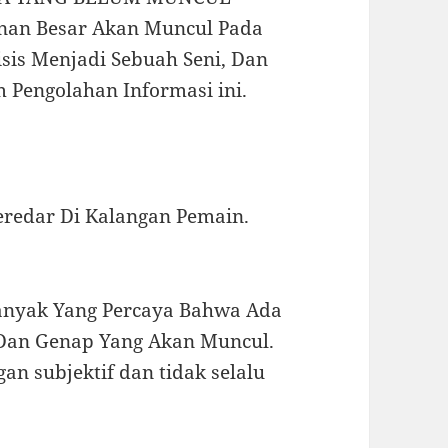
n Besar Akan Muncul Pada
isis Menjadi Sebuah Seni, Dan
 Pengolahan Informasi ini.
eredar Di Kalangan Pemain.
Banyak Yang Percaya Bahwa Ada
Dan Genap Yang Akan Muncul.
n subjektif dan tidak selalu