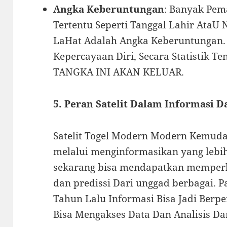
Angka Keberuntungan
: Banyak Pem
Tertentu Seperti Tanggal Lahir AtaU
LaHat Adalah Angka Keberuntungan.
Kepercayaan Diri, Secara Statistik 
TANGKA INI AKAN KELUAR.
5. Peran Satelit Dalam Informasi D
Satelit Togel Modern Modern Kemuda
melalui menginformasikan yang lebih
sekarang bisa mendapatkan memperba
dan predissi Dari unggad berbagai. 
Tahun Lalu Informasi Bisa Jadi Berpe
Bisa Mengakses Data Dan Analisis Da