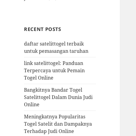
RECENT POSTS
daftar satelittogel terbaik
untuk pemasangan taruhan
link satelittogel: Panduan
Terpercaya untuk Pemain
Togel Online
Bangkitnya Bandar Togel
Satelittogel Dalam Dunia Judi
Online
Meningkatnya Popularitas
Togel Satelit dan Dampaknya
Terhadap Judi Online