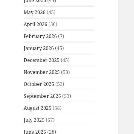
June 2026
(44)
May 2026
(45)
April 2026
(36)
February 2026
(7)
January 2026
(45)
December 2025
(45)
November 2025
(53)
October 2025
(52)
September 2025
(53)
August 2025
(58)
July 2025
(57)
June 2025
(28)