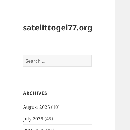
satelittogel77.org
Search
for:
ARCHIVES
August 2026
(10)
July 2026
(45)