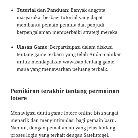
Tutorial dan Panduan
: Banyak anggota
masyarakat berbagi tutorial yang dapat
membantu pemain pemula dan penjudi
berpengalaman memperbaiki strategi mereka.
Ulasan Game
: Berpartisipasi dalam diskusi
tentang game terbaru yang telah Anda mainkan
untuk mendapatkan wawasan tentang game
mana yang menawarkan peluang terbaik.
Pemikiran terakhir tentang permainan
lotere
Menavigasi dunia game lotere online bisa sangat
menarik dan mengintimidasi bagi pemain baru.
Namun, dengan pemahaman yang jelas tentang
proses login yang terkait dengan Satelittogel,