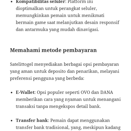
Kompatibilitas seluler
: Platform ini
dioptimalkan untuk perangkat seluler,
memungkinkan pemain untuk menikmati
bermain game saat melanjutkan desain responsif
dan antarmuka yang mudah dinavigasi.
Memahami metode pembayaran
Satelittogel menyediakan berbagai opsi pembayaran
yang aman untuk deposito dan penarikan, melayani
preferensi pengguna yang berbeda:
E-Wallet
: Opsi populer seperti OVO dan DANA
memberikan cara yang nyaman untuk menangani
transaksi tanpa mengekspos detail bank.
Transfer bank
: Pemain dapat menggunakan
transfer bank tradisional, yang, meskipun kadang