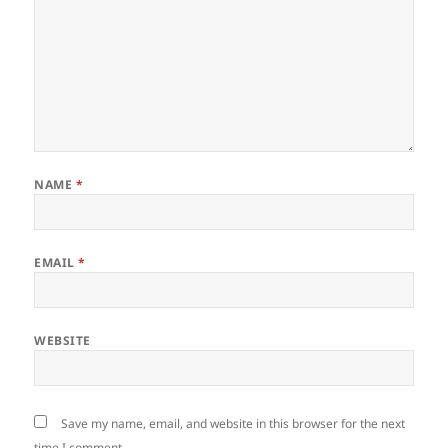
NAME
*
EMAIL
*
WEBSITE
Save my name, email, and website in this browser for the next
time I comment.