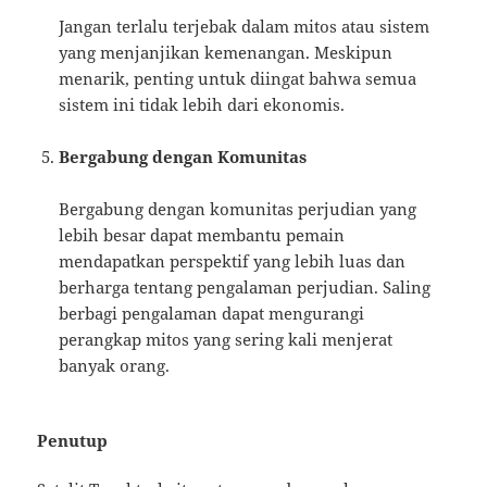
Jangan terlalu terjebak dalam mitos atau sistem
yang menjanjikan kemenangan. Meskipun
menarik, penting untuk diingat bahwa semua
sistem ini tidak lebih dari ekonomis.
Bergabung dengan Komunitas
Bergabung dengan komunitas perjudian yang
lebih besar dapat membantu pemain
mendapatkan perspektif yang lebih luas dan
berharga tentang pengalaman perjudian. Saling
berbagi pengalaman dapat mengurangi
perangkap mitos yang sering kali menjerat
banyak orang.
Penutup