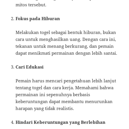
mitos tersebut.
Fokus pada Hiburan
Melakukan togel sebagai bentuk hiburan, bukan
cara untuk menghasilkan uang. Dengan cara ini,
tekanan untuk menang berkurang, dan pemain
dapat menikmati permainan dengan lebih santai.
Cari Edukasi
Pemain harus mencari pengetahuan lebih lanjut
tentang togel dan cara kerja. Memahami bahwa
permainan ini sepenuhnya berbasis
keberuntungan dapat membantu menurunkan
harapan yang tidak realistis.
Hindari Keberuntungan yang Berlebihan