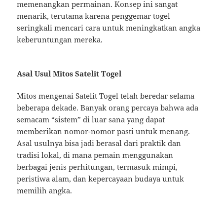
memenangkan permainan. Konsep ini sangat
menarik, terutama karena penggemar togel
seringkali mencari cara untuk meningkatkan angka
keberuntungan mereka.
Asal Usul Mitos Satelit Togel
Mitos mengenai Satelit Togel telah beredar selama
beberapa dekade. Banyak orang percaya bahwa ada
semacam “sistem” di luar sana yang dapat
memberikan nomor-nomor pasti untuk menang.
Asal usulnya bisa jadi berasal dari praktik dan
tradisi lokal, di mana pemain menggunakan
berbagai jenis perhitungan, termasuk mimpi,
peristiwa alam, dan kepercayaan budaya untuk
memilih angka.