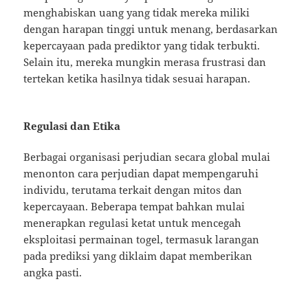
menghabiskan uang yang tidak mereka miliki
dengan harapan tinggi untuk menang, berdasarkan
kepercayaan pada prediktor yang tidak terbukti.
Selain itu, mereka mungkin merasa frustrasi dan
tertekan ketika hasilnya tidak sesuai harapan.
Regulasi dan Etika
Berbagai organisasi perjudian secara global mulai
menonton cara perjudian dapat mempengaruhi
individu, terutama terkait dengan mitos dan
kepercayaan. Beberapa tempat bahkan mulai
menerapkan regulasi ketat untuk mencegah
eksploitasi permainan togel, termasuk larangan
pada prediksi yang diklaim dapat memberikan
angka pasti.